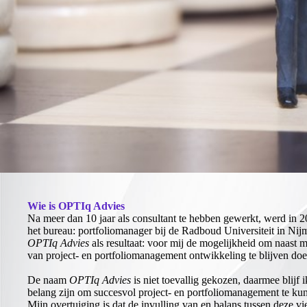
Wie is OPTIq Advies
Na meer dan 10 jaar als consultant te hebben gewerkt, werd in 
het bureau: portfoliomanager bij de Radboud Universiteit in Nij
OPTIq Advies
als resultaat: voor mij de mogelijkheid om naast m
van project- en portfoliomanagement ontwikkeling te blijven doe
De naam
OPTIq Advies
is niet toevallig gekozen, daarmee blijf 
belang zijn om succesvol project- en portfoliomanagement te kun
Mijn overtuiging is dat de invulling van en balans tussen deze vi